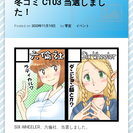
冬コミ C103 当選しまし
メ
た！
ン
ト
を
Updated on
2023年11月10日
カテゴリー:
Posted on
ど
2023年11月10日
by
零堂
イベント
う
ぞ
(冬
コ
ミ
C103
当
選
し
ま
し
た！)
SIX-WHEELER、六倫社、当選しました。