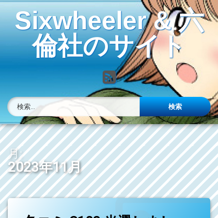
コ
Sixwheeler & 六
ン
テ
ン
倫社のサイト
ツ
へ
ス
RSS
キ
ッ
プ
検索:
月:
2023年11月
コ