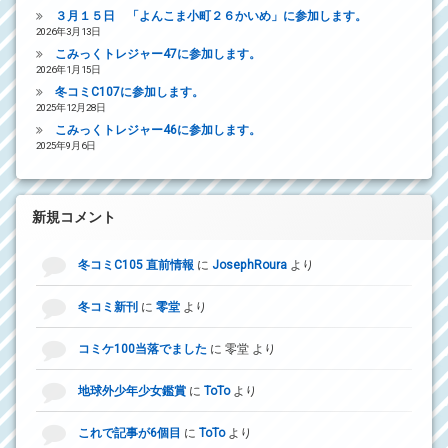
３月１５日 「よんこま小町２６かいめ」に参加します。
2026年3月13日
こみっくトレジャー47に参加します。
2026年1月15日
冬コミC107に参加します。
2025年12月28日
こみっくトレジャー46に参加します。
2025年9月6日
新規コメント
冬コミC105 直前情報
に
JosephRoura
より
冬コミ新刊
に
零堂
より
コミケ100当落でました
に
零堂
より
地球外少年少女鑑賞
に
ToTo
より
これで記事が6個目
に
ToTo
より