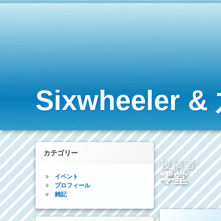
コ
ン
テ
ン
ツ
へ
ス
キ
ッ
Sixwheele
プ
カテゴリー
投稿者:
零堂
イベント
プロフィール
雑記
コメントを