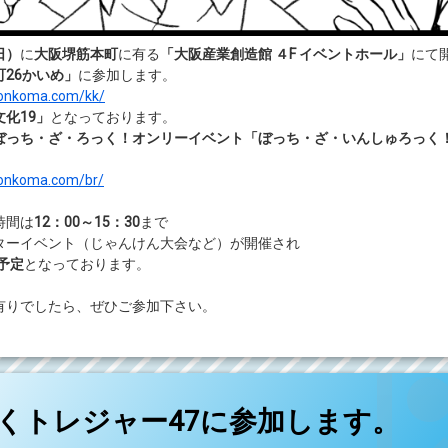
日）
に
大阪堺筋本町
に有る
「大阪産業創造館 ４F イベントホール」
にて
26かいめ」
に参加します。
yonkoma.com/kk/
文化19」
となっております。
ぼっち・ざ・ろっく！オンリーイベント「ぼっち・ざ・いんしゅろっく
yonkoma.com/br/
時間は
12：00～15：30
まで
ターイベント（じゃんけん大会など）が開催され
0予定
となっております。
有りでしたら、ぜひご参加下さい。
(こみっくトレジャー47に参加します。)
どうぞ
くトレジャー47に参加します。