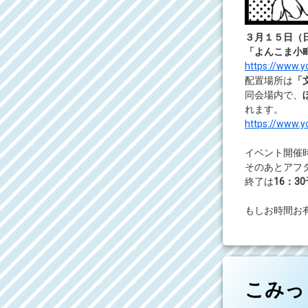
３月１５日（
「よんこま小町
https://www.
配置場所は
「
同会場内で、
れます。
https://www.
イベント開催
そのあとアフ
終了は
16：3
もしお時間お
コメントを
こみっ