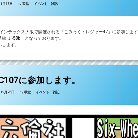
Updated on
2026年1月15日
カテゴリー:
年1月15日
by
零堂
イベント
、
雑記
)にインテックス大阪で開催される「こみっくトレジャー47」に参加しま
号館
Ｊ-58b
となっております。
いします。
(冬コミC107に参加します。)
どうぞ
C107に参加します。
Updated on
2026年1月15日
カテゴリー:
年12月28日
by
零堂
イベント
、
雑記