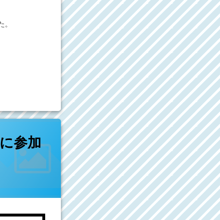
た。
に参加