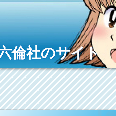
r & 六倫社のサイト
(「よんこま小町26かいめ」に参加しました。)
どうぞ