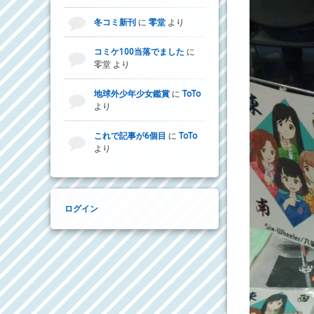
冬コミ新刊
に
零堂
より
コミケ100当落でました
に
零堂
より
地球外少年少女鑑賞
に
ToTo
より
これで記事が6個目
に
ToTo
より
ログイン