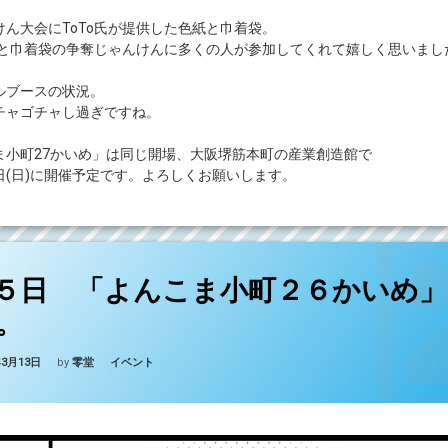
ん大会にToTo氏が提供した色紙と巾着袋。
色紙と巾着袋の争奪じゃんけんに多くの人が参加してくれて嬉しく思いまし
ルブースの状況。
チャゴチャし過ぎですね。
ま小町27かいめ」は同じ開場、大阪堺筋本町の産業創造館で
14日(日)に開催予定です。よろしくお願いします。
(３月１５日 「よんこま小町２６かいめ」に参加します。)
どうぞ
５日 「よんこま小町２６かいめ」
。
Updated on
2026年3月13日
カテゴリー:
年3月13日
by
零堂
イベント