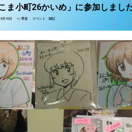
こま小町26かいめ」に参加しまし
Updated on
2026年3月16日
カテゴリー:
年3月16日
by
零堂
イベント
、
雑記