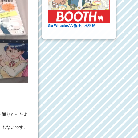
Six-Wheeler/六倫社、出張所
。
も通りだったよ
くもないです。