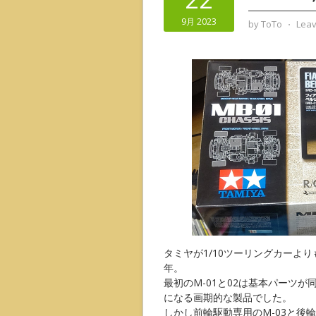
9月 2023
by
ToTo
⋅
Lea
タミヤが1/10ツーリングカーよ
年。
最初のM-01と02は基本パーツ
になる画期的な製品でした。
しかし前輪駆動専用のM-03と後