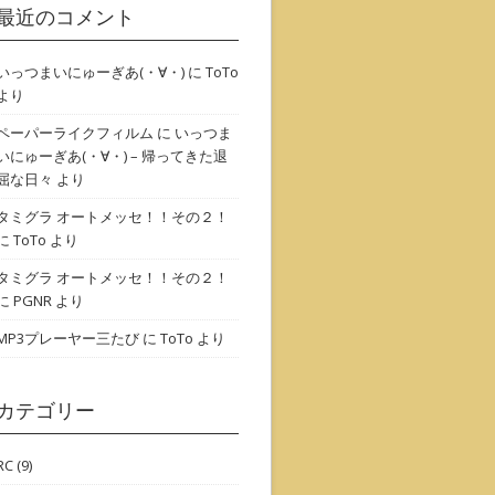
最近のコメント
いっつまいにゅーぎあ(・∀・)
に
ToTo
より
ペーパーライクフィルム
に
いっつま
いにゅーぎあ(・∀・) – 帰ってきた退
屈な日々
より
タミグラ オートメッセ！！その２！
に
ToTo
より
タミグラ オートメッセ！！その２！
に
PGNR
より
MP3プレーヤー三たび
に
ToTo
より
カテゴリー
RC
(9)