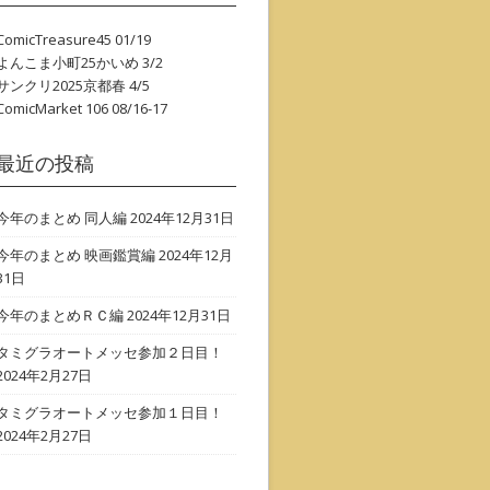
ComicTreasure45
01/19
よんこま小町25かいめ
3/2
サンクリ2025京都春
4/5
ComicMarket 106
08/16-17
最近の投稿
今年のまとめ 同人編
2024年12月31日
今年のまとめ 映画鑑賞編
2024年12月
31日
今年のまとめＲＣ編
2024年12月31日
タミグラオートメッセ参加２日目！
2024年2月27日
タミグラオートメッセ参加１日目！
2024年2月27日