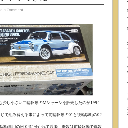
ve a Comment
りも少し小さい二輪駆動のMシャーシを販売したのが1994
が同じで組み替える事によって前輪駆動の01と後輪駆動の02
輪駆動専用のM-04に分かれて以降、奇数は前輪駆動で偶数