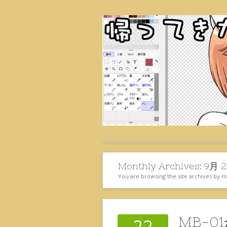
Monthly Archives:
9月 2
You are browsing the site archives by 
MB-
22