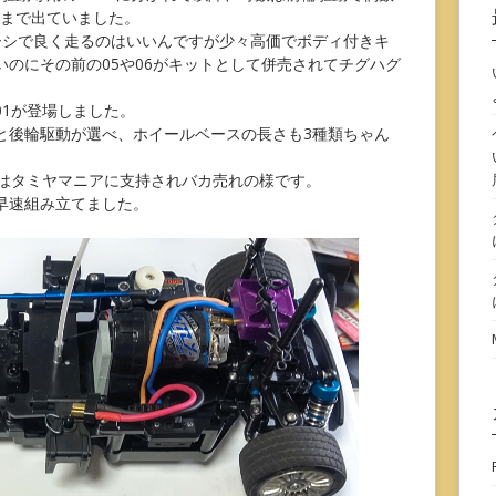
8まで出ていました。
ャーシで良く走るのはいいんですが少々高価でボディ付きキ
のにその前の05や06がキットとして併売されてチグハグ
01が登場しました。
と後輪駆動が選べ、ホイールベースの長さも3種類ちゃん
1はタミヤマニアに支持されバカ売れの様です。
早速組み立てました。