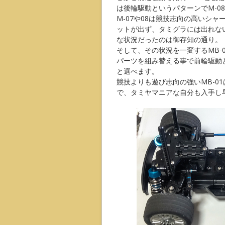
は後輪駆動というパターンでM-0
M-07や08は競技志向の高いシ
ットが出ず、タミグラには出れない
な状況だったのは御存知の通り。
そして、その状況を一変するMB-
パーツを組み替える事で前輪駆動
と選べます。
競技よりも遊び志向の強いMB-0
で、タミヤマニアな自分も入手し