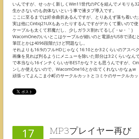
いんですが、せっかく新しくWin11世代のPCを組んでメモリも3
生かさないのも勿体ないという事で液タブ導入です。
ここに至るまでは紆余曲折あるんですが、とりあえず落ち着いた
実は他にCintiq21UXもあったりするんですがデカくて重いので
ケーブルも太くて邪魔だし、少しガラス割れてるし(´・ω・｀)
WacomOneのいいとこはケーブルが細いのと電源がUSBで済む
筆圧とかは4096段階だけど問題なし。
それよりも16:9のフルHDじゃなく16:10とか3:2くらいのアス
画像を見れば判るようにメニューを除いた部分は3:2くらいなん
で本当なら16インチくらいがBESTかな？とも思うんですが、Cint
ンしか使えないので、WacomOne16とか出てくれないかなぁw
頑張ってよんこま小町のサークルカットとコミケのサークルカット
MP3プレイヤー再び
17