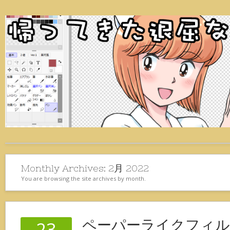
Monthly Archives:
2月 2022
You are browsing the site archives by month.
ペーパーライクフィ
23