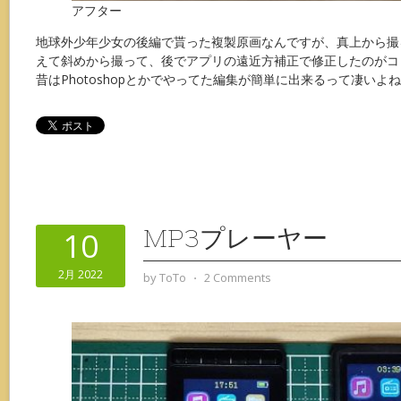
アフター
地球外少年少女の後編で貰った複製原画なんですが、真上から撮
えて斜めから撮って、後でアプリの遠近方補正で修正したのがコ
昔はPhotoshopとかでやってた編集が簡単に出来るって凄いよ
MP3プレーヤー
10
2月 2022
by
ToTo
⋅
2 Comments