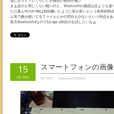
逆に言うとソレくらいしか独自の長所が無い
まぁ左のと同じくらい軽いのと、Bluetoothの接続は左よりも楽
ただ真ん中のK188は前回書いたように音が良いという絶対的利
ム等で曲が続いてるファイルとかの空白も少ないという利点もあ
双方Bluetooth4なので5かapt-x対応のを試したいなぁ
スマートフォンの画像
15
2月 2022
by
ToTo
⋅
Leave a Comment