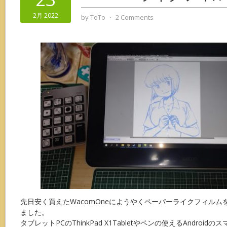
2月 2022
by
ToTo
⋅
2 Comments
先日安く買えたWacomOneにようやくペーパーライクフィル
ました。
タブレットPCのThinkPad X1Tabletやペンの使えるAndroi