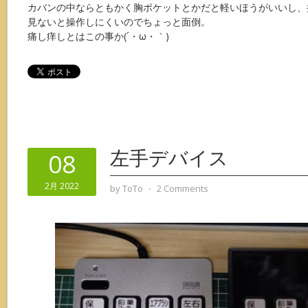
カバンの中ならともかく胸ポケットとかだと軽いほうがいいし、
見ないと操作しにくいのでちょっと面倒。
痛し痒しとはこの事か(´・ω・｀)
左手デバイス
08
2月 2022
by
ToTo
⋅
2 Comments