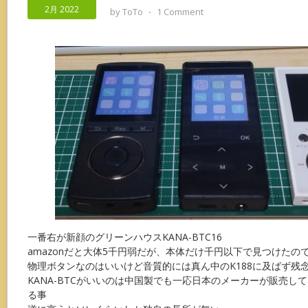
2月 2022
by
ToTo
⋅
1 Comment
一番右が新顔のグリーンハウスKANA-BTC16
amazonだと大体5千円弱だが、本体だけ千円以下で見つけたの
物理ボタンなのはいいけど音質的には真ん中のK188に及ばず残
KANA-BTCがいいのは中国製でも一応日本のメーカーが販売し
る事