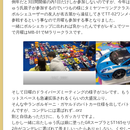
例年だと3日間開催の内1日だけしか参加しないのですが、今年
ゅう氏親子が参加するのでいつもの様にタミヤツーリングクラス
ポルシェユーザーの友人が名古屋から遠征してきてTT-02ワン
参戦するという事なので月曜も参加する事となりました。
一緒にポルシェカップに出れれば良かったんですがレギュでツー
で月曜はMB-01でMラリークラスです。
DSC_0881
そして日曜のドライバーズミーティングの様子がコレです。もう
ットスペースも急遽拡張されるくらいの大盛況ぶり。
そんな中ランボルギーニ・ガヤルドのパトカー仕様を出してパト
んですが、コンデレには選ばれず…orz
割と自信あっただけに、もうガッカリですよ。
しかし一緒に出たしゅう氏は娘に塗ったGRスープラとST165セ
2台がコンデレに選ばれて羨ましいったらありゃしない。くやしー(