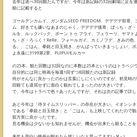
去年は述べ30回観たんですが、今年は新記録の32回劇場に足を
順に記載すると
ゴールデンカムイ、ガンダムSEED FREEDOM、デデデデ前章
ム、好きでも嫌いなあまのじゃく、デデデデ後章、ぼっち・ざ・
ルを、ルックバック、ボーン トゥ フライ、フェラーリ、ヤマトよ
ち・ざ・ろっく！ReRe、フォールガイ、カミノフデ、きみの色
る。、ごはん、拳銃と目玉焼き、がんばっていきまっしょい、ボ
よ永遠に3199第2章、PUIPUIモルカー
の25本。観た回数は32回なのに本数は25本というのはトラペジ
自分的には同じ映画を毎週1回ずつ8回観たのは新記録
何がそんなに良かったのかは言葉にしにくいのですが、初見時の
回観ても退屈せずに面白く観れてしまったのが大きいです。
で、今年はトラペで色々あったんですが、それは次の記事で詳し
あと今年は「侍タイムスリッパー」の存在が大きい。イオンシネ
である「拳銃と目玉焼き」と「ごはん」も上映してくれたので観
双方実に良かったです。
見る機会は少ないかも知れませんが、機会が出来たら観ることを
来年も面白い映画が観れたら嬉しいなと思ってます(・∀・)