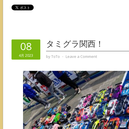
タミグラ関西！
08
4月 2023
by
ToTo
⋅
Leave a Comment