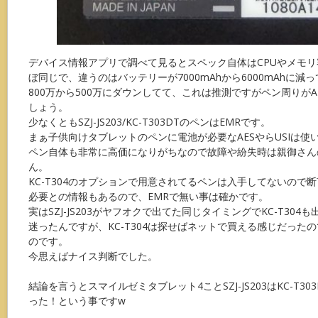
デバイス情報アプリで調べて見るとスペック自体はCPUやメモリ容
ぼ同じで、違うのはバッテリーが7000mAhから6000mAhに
800万から500万にダウンしてて、これは推測ですがペン周りがA
しょう。
少なくともSZJ-JS203/KC-T303DTのペンはEMRです。
まぁ子供向けタブレットのペンに電池が必要なAESやらUSIは使
ペン自体も非常に高価になりがちなので故障や紛失時は親御さん
ん。
KC-T304のオプションで用意されてるペンは入手してないので
必要との情報もあるので、EMRで無い事は確かです。
実はSZJ-JS203がヤフオクで出てた同じタイミングでKC-T30
迷ったんですが、KC-T304は探せばネットで買える感じだったので希
のです。
今思えばナイス判断でした。
結論を言うとスマイルゼミタブレット4ことSZJ-JS203はKC-T3
った！という事ですw