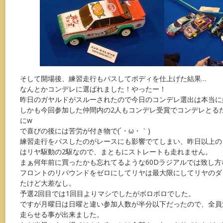
そして開場後、練習走行もパスしてボディを仕上げた結果…
なんとかコンデレに選ばれました！やったー！
昨日のガヤルドがスルーされたので今日のコンデレ選出は本当に
しかも今回参加した仲間内の2人もコンデレ受賞でコンデレとる
にw
で喜びの後には苦労が付き物で(´・ω・｀)
練習走行をパスしたのがレースにも影響でてしまい、昨日以上の
はリヤ駆動の2駆なので、まともにストレートも走れません。
まぁ何年前に買ったかも忘れてるような60Dラジアルでは致し方
フロントのリバウンドをゼロにしてリヤは最大限にしてリヤのダ
たけど大差なし。
予選2回目では1回目よりマシでしたがボロボロでした。
ですが月曜日は日曜と違い参加人数が半分以下だったので、全員
走らせる事が出来ました。