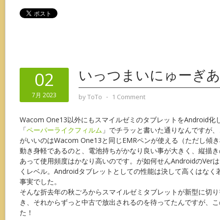
いっつまいにゅーぎあ(
02
7月 2023
by
ToTo
⋅
1 Comment
Wacom One13以外にもスマイルゼミのタブレットをAndroi
「
ペーパーライクフィルム
」でチラッと書いた通りなんですが、
がいいのはWacom One13と同じEMRペンが使える（ただし
動き身軽であるのと、電池持ちがかなり良い事が大きく、縦描き
あって使用頻度はかなり高いのです。が如何せんAndroidのVe
くレベル。Androidタブレットとしての性能は決して高くはな
事実でした。
そんな折去年の秋ごろからスマイルゼミタブレットが新型に切り
き、それからずっと中古で放出されるのを待ってたんですが、こ
た！