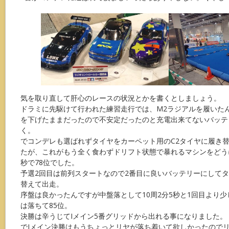
気を取り直して肝心のレースの状況とかを書くとしましょう。
ドラミに先駆けて行われた練習走行では、M2ラジアルを履いた
を下げたままだったので不安定だったのと充電出来てないバッテ
く。
でコンデレも選ばれずタイヤをカーペット用のC2タイヤに履き替
たが、これがもう全く食わずドリフト状態で暴れるマシンをどうに
秒で78位でした。
予選2回目は前列スタートなので2番目に良いバッテリーにしてタ
替えて出走。
序盤は良かったんですが中盤落として10周2分5秒と1回目より
は落ちて85位。
決勝は辛うじてIメイン5番グリッドから出れる事になりました。
でIメイン決勝はもうちょっとリヤが落ち着いて欲しかったので