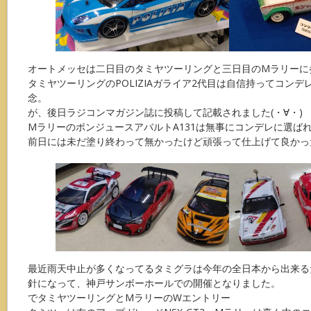
オートメッセは二日目のタミヤツーリングと三日目のMラリーに
タミヤツーリングのPOLIZIAガライア2代目は自信持ってコン
念。
が、後日ラジコンマガジン誌に投稿して記載されました(・∀・)
MラリーのポンジュースアバルトA131は無事にコンデレに選ば
前日には未だ塗り終わって無かったけど頑張って仕上げて良かっ
最近雨天中止が多くなってるタミグラは今年の全日本から出来る
針になって、神戸サンボーホールでの開催となりました。
でタミヤツーリングとMラリーのWエントリー