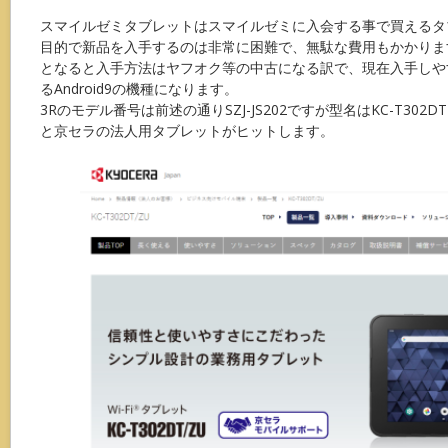
スマイルゼミタブレットはスマイルゼミに入会する事で買えるタ
目的で新品を入手するのは非常に困難で、無駄な費用もかかりま
となると入手方法はヤフオク等の中古になる訳で、現在入手しや
るAndroid9の機種になります。
3Rのモデル番号は前述の通りSZJ-JS202ですが型名はKC-T30
と京セラの法人用タブレットがヒットします。