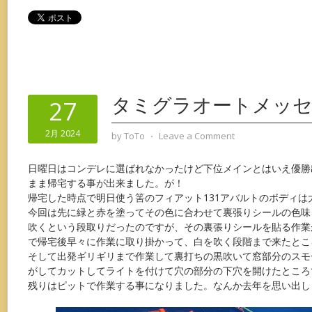
タミグラオートメッセ
27
2月 2024
by
ToTo
⋅
Leave a Comment
日曜日はコンデレに選ばれなかったけど下位メインとはいえ優勝
まま帰宅する事が出来ました。が！
帰宅した時点で明日使う筈のフィアット131アバルトのボディは
今回は先に緑と赤を塗ってその色に合わせて裏張りシールの色味
吹くという段取りだったのですが、その裏張りシールを貼る作業
で帰宅後早々に作業に取り掛かって、白を吹く段階まで来たとこ
そして出発ギリギリまで作業して裏打ちの黒吹いて窓部分のスモ
がしてカットしてライトを付けて穴の部分の下穴を開けたところ
残りはピットで作業する事になりました。なんか去年を思い出します