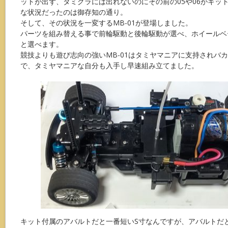
ットが出ず、タミグラには出れないのにその前の05や06がキッ
な状況だったのは御存知の通り。
そして、その状況を一変するMB-01が登場しました。
パーツを組み替える事で前輪駆動と後輪駆動が選べ、ホイールベ
と選べます。
競技よりも遊び志向の強いMB-01はタミヤマニアに支持されバ
で、タミヤマニアな自分も入手し早速組み立てました。
キット付属のアバルトだと一番短いS寸なんですが、アバルトだ