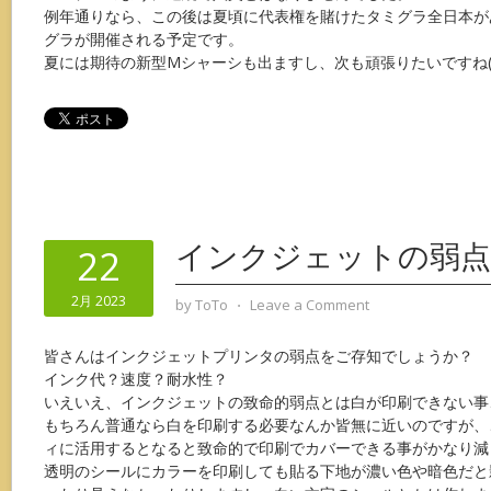
例年通りなら、この後は夏頃に代表権を賭けたタミグラ全日本が
グラが開催される予定です。
夏には期待の新型Mシャーシも出ますし、次も頑張りたいですね(
インクジェットの弱点
22
2月 2023
by
ToTo
⋅
Leave a Comment
皆さんはインクジェットプリンタの弱点をご存知でしょうか？
インク代？速度？耐水性？
いえいえ、インクジェットの致命的弱点とは白が印刷できない事
もちろん普通なら白を印刷する必要なんか皆無に近いのですが、
ィに活用するとなると致命的で印刷でカバーできる事がかなり減
透明のシールにカラーを印刷しても貼る下地が濃い色や暗色だと