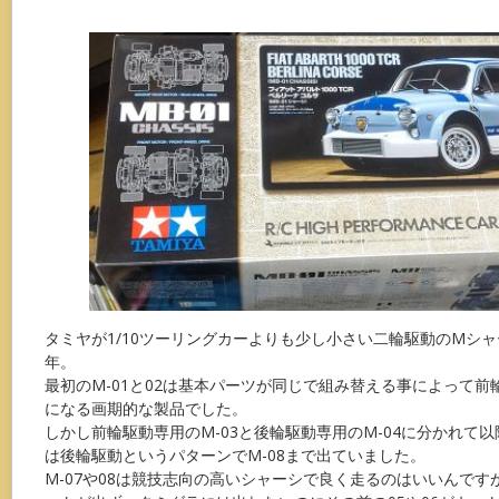
タミヤが1/10ツーリングカーよりも少し小さい二輪駆動のMシャ
年。
最初のM-01と02は基本パーツが同じで組み替える事によって前輪
になる画期的な製品でした。
しかし前輪駆動専用のM-03と後輪駆動専用のM-04に分かれて
は後輪駆動というパターンでM-08まで出ていました。
M-07や08は競技志向の高いシャーシで良く走るのはいいんで