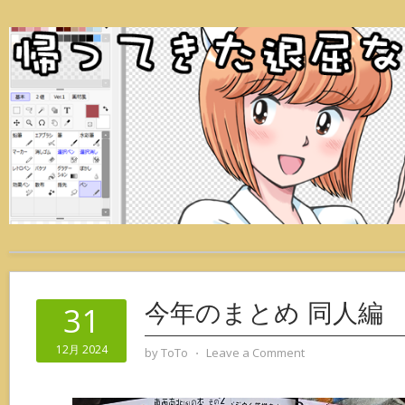
今年のまとめ 同人編
31
12月 2024
by
ToTo
⋅
Leave a Comment