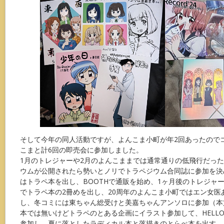
そして今年の同人活動ですが、よんこま小町が年2回あったので
こまと計6回の即売会に参加しました。
1月のトレジャーや2月のよんこままでは通常通りの低飛行だった
ウムが公開されたら勢いとノリでトラペジウム合同誌に参加を決
はトラペ本を出し、BOOTHで通販を始め、1ヶ月後のトレジャ
でトラペ本の2冊めを出し、20周年のよんこま小町ではエン女医
し、冬コミには東ちゃん総受けと美嘉ちゃんアンソロに参加（本
本では無いけどトラペのとある企画にイラスト参加して、HELLO
参加し、夏に落としたラディカル本と落描きのとらぺ本を出す、