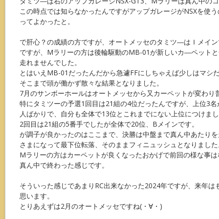
タミツ―は右のアップガレージNSX-GT3、Mラリーは真ん中の
この時点では知らなかったんですがアップガレージがNSXを使
ってよかったと。
で肝心？の成績の方ですが、オートメッセのタミツ―はＩメイン
ですが、Mラリーの方は後輪駆動のMB-01が新しいカ―ペット
走れませんでした。
とはいえMB-01だったんだから急遽FFにしちゃえば少しはマシ
そこまで頭が働かず散々な結果となりました。
7月のサンボーホールはオートメッセから又カーペットが変わり
特にタミツーの予選1回目は21組の4位だったんですが、上位3名
人ばかりで、自分も全体で13位とこれまでにない上位につけま
2回目は21組の5番手でしたが全体で20位、Bメインです。
が調子が良かったのはここまで、決勝は中盤まで真ん中あたりを
さまになって最下位転落、そのままフィニュッシュとなりました。
Mラリーの方はカーペットが良くなったおかげで前回の様な事は
真ん中で終わった感じです。
そういった感じであまりRC出来なかった2024年ですが、来年
思います。
とりあえずは2月のオートメッセですね(・∀・)