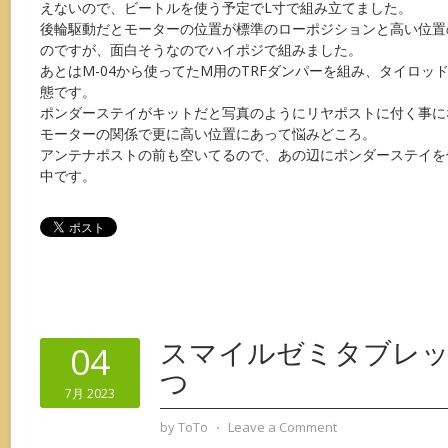
えないので、ビートルを使う予定でL寸で組み立てました。
後輪駆動だとモーターの位置が標準のローポジションと高い位置
のですが、面白そうなのでハイポジで組みました。
あとはM-04から使ってたM用のTRFダンパーを組み、タイロッ
態です。
ポンダーステイがキットだと写真のようにリヤポストに付く事に
モーターの関係で更に高い位置にあって悩みどころ。
アンテナポストの前も空いてるので、あの辺にポンダーステイを
中です。
スマイルゼミタブレ
04
つ
7月 2023
by
ToTo
⋅
Leave a Comment