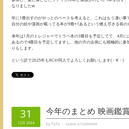
なりましたw
年に1冊出すのがやっとのペースを考えると、これはもう凄い事
自分の絵や漫画が載ってる本が9冊+1あるという燃え尽きる前のロ
来年は1月のトレジャーでトラペ本の3冊目を予定してて、4月に
あるので4冊目を予定してますし、他の方の企画にも積極的に参
りもします。
という訳で2025年もRCや同人でよろしくお願いします(・∀・)
今年のまとめ 映画鑑
31
12月 2024
by
ToTo
⋅
Leave a Comment