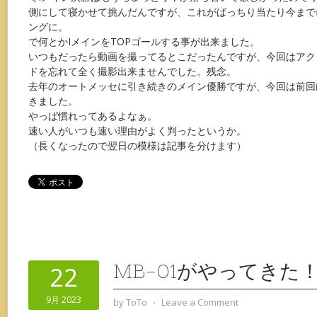
側にして寝かせて挑んだんですが、これがばっちり当たり今まで
ングに。
で何とかIメインをTOPゴールする事が出来ました。
いつもだったら動画を撮ってるとこだったんですが、今回はアクショ
ドを忘れて全く撮影出来ませんでした。残念。
去年のオートメッセに引き続きのメイン優勝ですが、今回は前回
きました。
やっぱ慣れってあるよなぁ。
速い人がいつも速い理由がよく判ったというか。
（長くなったので翌日の模様は記事を分けます）
MB-01がやってきた
22
9月 2023
by
ToTo
⋅
Leave a Comment