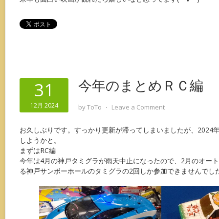
今年のまとめＲＣ編
31
12月 2024
by
ToTo
⋅
Leave a Comment
お久しぶりです。すっかり更新が滞ってしまいましたが、2024
しようかと。
まずはRC編
今年は4月の神戸タミグラが雨天中止になったので、2月のオート
る神戸サンボーホールのタミグラの2回しか参加できませんでし