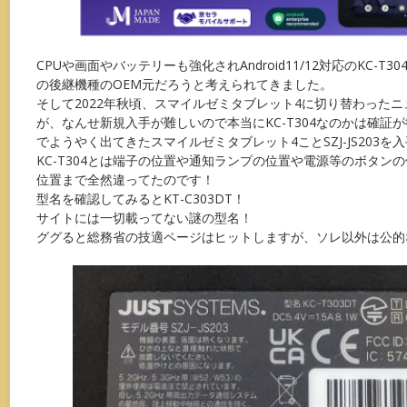
CPUや画面やバッテリーも強化されAndroid11/12対応のKC-T
の後継機種のOEM元だろうと考えられてきました。
そして2022年秋頃、スマイルゼミタブレット4に切り替わった
が、なんせ新規入手が難しいので本当にKC-T304なのかは確証
でようやく出てきたスマイルゼミタブレット4ことSZJ-JS203
KC-T304とは端子の位置や通知ランプの位置や電源等のボタンの位
位置まで全然違ってたのです！
型名を確認してみるとKT-C303DT！
サイトには一切載ってない謎の型名！
ググると総務省の技適ページはヒットしますが、ソレ以外は公的