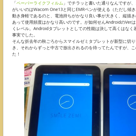
「
ペーパーライクフィルム
」でチラッと書いた通りなんですが、
がいいのはWacom One13と同じEMRペンが使える（ただし
動き身軽であるのと、電池持ちがかなり良い事が大きく、縦描き
あって使用頻度はかなり高いのです。が如何せんAndroidのVe
くレベル。Androidタブレットとしての性能は決して高くはな
事実でした。
そんな折去年の秋ごろからスマイルゼミタブレットが新型に切り
き、それからずっと中古で放出されるのを待ってたんですが、こ
た！