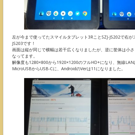
左が今まで使ってたスマイルタブレット3RことSZJ-JS202で右が
JS203です！
画面は縦が同じで横幅は若干広くなりましたが、逆に筐体は小さく
なってます。
解像度も1280×800から1920×1200のフルHD+になり、無線L
MicroUSBからUSB-Cに、AndroidのVerは11になりました。