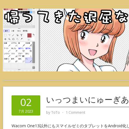
いっつまいにゅーぎあ(
02
7月 2023
by
ToTo
⋅
1 Comment
Wacom One13以外にもスマイルゼミのタブレットをAndroi